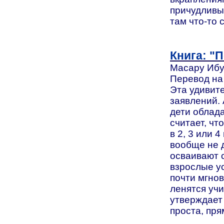
причудливы
там что-то 
Книга: "
Масару Ибука
Перевод на 
Эта удивит
заявлений. 
дети облад
считает, чт
в 2, 3 или 
вообще не д
осваивают с
взрослые ус
почти мгнов
ленятся учи
утверждает 
проста, пря