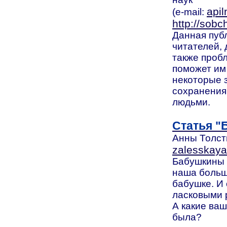
api
(e-mail:
http://sobc
Данная пуб
читателей, 
также проб
поможет им
некоторые 
сохранения
людьми.
Статья "
Анны Толсты
zalesskay
Бабушкины п
наша больш
бабушке. И 
ласковыми р
А какие ва
была?