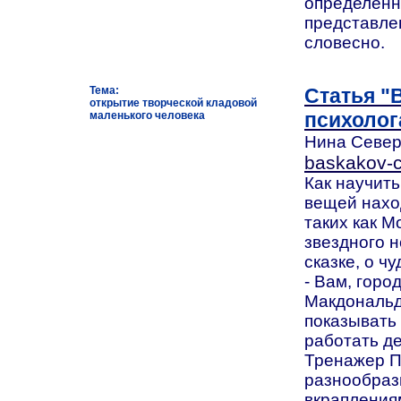
определенн
представле
словесно.
Тема:
Статья "
открытие творческой кладовой
психолог
маленького человека
Нина Северо
baskakov-c
Как научит
вещей нахо
таких как М
звездного н
сказке, о чу
- Вам, горо
Макдональдс
показывать 
работать де
Тренажер П
разнообраз
вкрапления