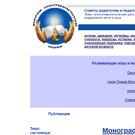
Советы родителям и педаг
Темы: психоневрологические расст
недержание мочи и кала
аутизм заикание мутизмы дислали
аутизм
,
заикание
,
мутизмы
,
ди
судороги
,
неврозы
,
истерия
,
судорожные припадки
,
наруш
детском возрасте
Развивающие игры и ме
Deve
город Троицк Мос
эпил
Разви
Публикации
Тема:
Монограф
системные