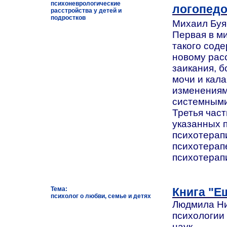
психоневрологические
логопед
расстройства у детей и
подростков
Михаил Буян
Первая в м
такого соде
новому расс
заикания, 
мочи и кала
изменениям 
системными
Третья час
указанных 
психотерап
психотерап
психотерап
Тема:
Книга "Е
психолог о любви, семье и детях
Людмила Ни
психологии
наук