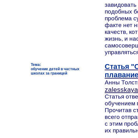
завидовать
подобных б
проблема с
факте нет н
качеств, ко
жизнь, и н
самосоверш
управляться
Тема:
Статья "
обучение детей в частных
плавание
школах за границей
Анны Толсты
zalesskay
Статья отве
обучением 
Прочитав ст
всего отпра
с этим проб
их правиль