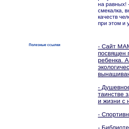
на равных! 
смекалка, в
качеств чел
при этом и
Полезные ссылки
- Сайт МА
посвящен 
ребенка. А
экологиче
вынашиван
- Душевно
таинстве 
и жизни с 
- Спортив
- Библиот