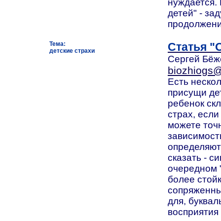
нуждается. 
детей" - за
продолжени
Тема:
Статья "
детские страхи
Сергей Бёжё
biozhiogs@
Есть нескол
присущи дет
ребенок ск
страх, если 
можете точ
зависимости
определяют
сказать - с
очередном "
более стойк
сопряженны
для, буквал
восприятия 