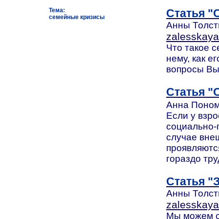
Тема:
Статья "
семейные кризисы
Анны Толсты
zalesskay
Что такое с
нему, как е
вопросы Вы
Статья "
Анна Поном
Если у взр
социально-
случае внеш
проявляютс
гораздо тру
Статья "
Анны Толсты
zalesskay
Мы можем с