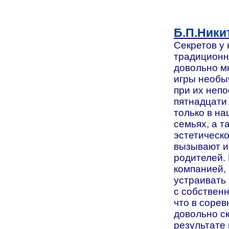
Б.П.Ники
Секретов у 
традиционн
довольно мн
игры необы
при их неп
пятнадцати 
только в н
семьях, а т
эстетическо
вызывают ин
родителей. 
компанией, 
устраивать
с собствен
что в соре
довольно ск
результате 