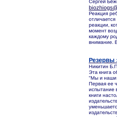
Сергей Бёжё
biozhiogs@
Реакция ре
отличается 
реакции, ко
момент воз
каждому род
внимание. 
Резервы 
Никитин Б.П
Эта книга о
"Мы и наши 
Первая ее ч
испытание 
книги насто
издательств
уменьшаетс
издательств