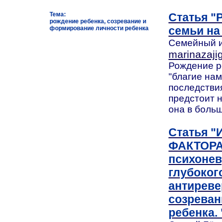
Тема:
Статья "
рождение ребенка, созревание и
семьи на
формирование личности ребенка
Семейный и 
marinazaji
Рождение р
"благие на
последстви
предстоит н
она в больш
Статья 
ФАКТОРА
психонев
глубоког
антиреве
созреван
ребенка. 